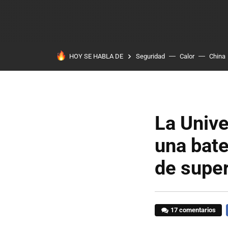
HOY SE HABLA DE
Seguridad
Calor
China
La Unive
una bate
de super
17 comentarios