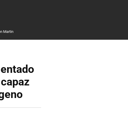
n Martin
sentado
s capaz
ógeno