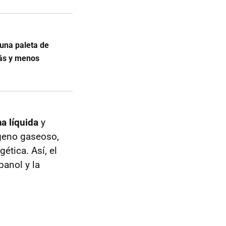
 una paleta de
más y menos
a líquida
y
ógeno gaseoso,
ética. Así, el
panol y la