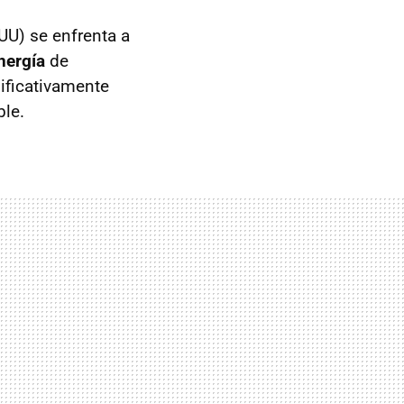
EUU) se enfrenta a
nergía
de
nificativamente
ble.