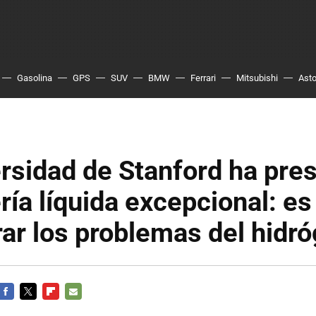
Gasolina
GPS
SUV
BMW
Ferrari
Mitsubishi
Asto
rsidad de Stanford ha pre
ría líquida excepcional: e
ar los problemas del hidr
FACEBOOK
TWITTER
FLIPBOARD
E-