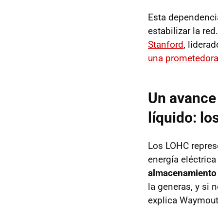
Esta dependencia 
estabilizar la re
Stanford
, lidera
una prometedora
Un avance 
líquido: l
Los LOHC represe
energía eléctric
almacenamiento
la generas, y si
explica Waymout