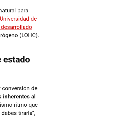
natural para
 Universidad de
 desarrollado
idrógeno (LOHC).
e estado
y conversión de
s inherentes al
 mismo ritmo que
debes tirarla”,