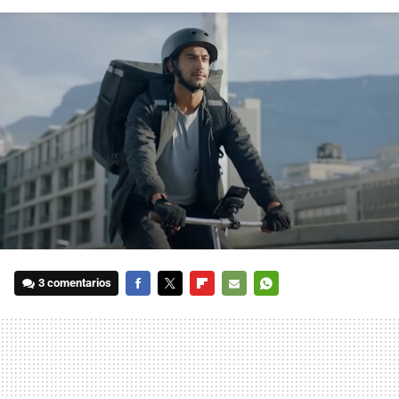
3 comentarios
FACEBOOK
TWITTER
FLIPBOARD
E-
WHATSAPP
MAIL