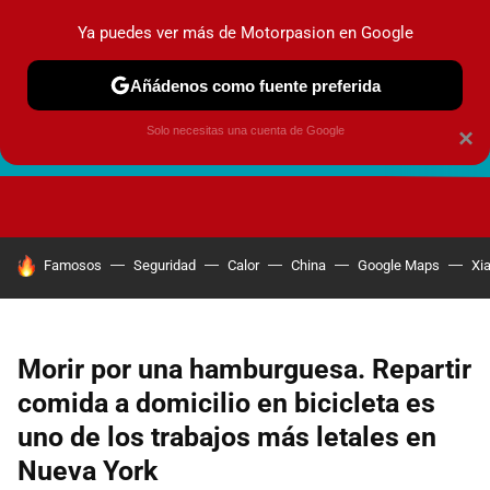
Ya puedes ver más de Motorpasion en Google
Añádenos como fuente preferida
Solo necesitas una cuenta de Google
×
FUTURO URBANO
EN MOVIMIENTO
ENERGÍA
SEGURI
HOY SE HABLA DE
Famosos
Seguridad
Calor
China
Google Maps
Xi
Morir por una hamburguesa. Repartir
comida a domicilio en bicicleta es
uno de los trabajos más letales en
Nueva York