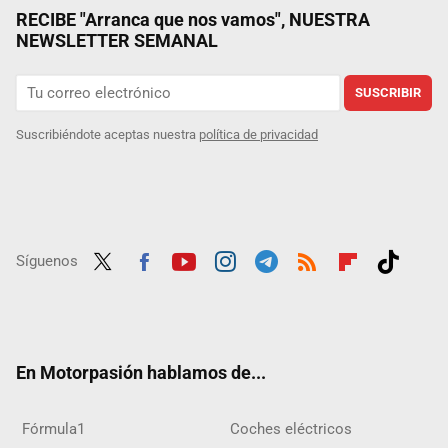
RECIBE "Arranca que nos vamos", NUESTRA
NEWSLETTER SEMANAL
SUSCRIBIR
Suscribiéndote aceptas nuestra
política de privacidad
Síguenos
Twit
Fac
Yout
Inst
Tele
RSS
Flip
Tikt
ter
ebo
ube
agra
gra
boar
ok
ok
m
m
d
En Motorpasión hablamos de...
Fórmula1
Coches eléctricos