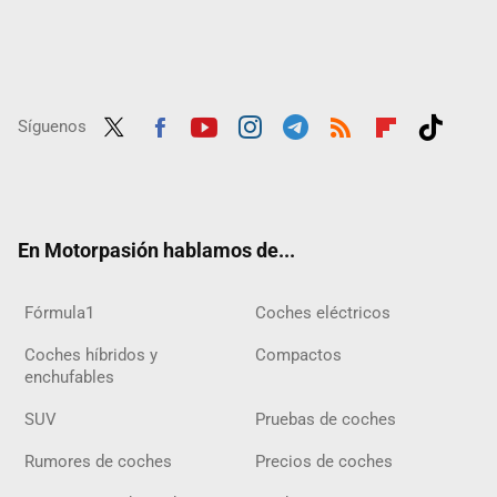
Síguenos
Twit
Fac
Yout
Inst
Tele
RSS
Flip
Tikt
ter
ebo
ube
agra
gra
boar
ok
ok
m
m
d
En Motorpasión hablamos de...
Fórmula1
Coches eléctricos
Coches híbridos y
Compactos
enchufables
SUV
Pruebas de coches
Rumores de coches
Precios de coches