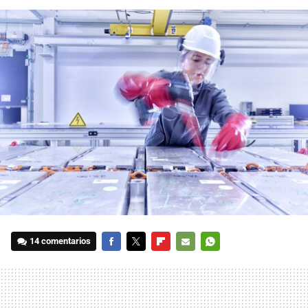
14 comentarios
FACEBOOK
TWITTER
FLIPBOARD
E-
WHATSAPP
MAIL