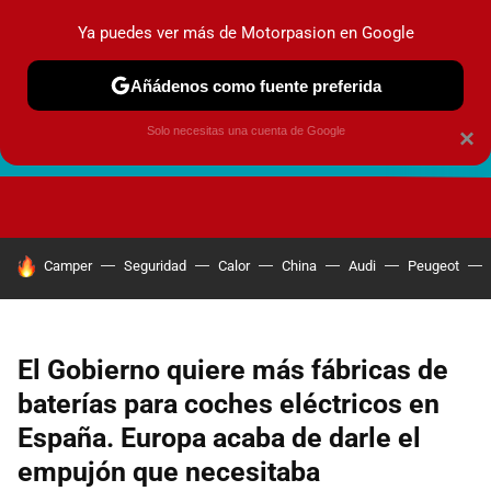
Ya puedes ver más de Motorpasion en Google
Añádenos como fuente preferida
Solo necesitas una cuenta de Google
×
FUTURO URBANO
EN MOVIMIENTO
ENERGÍA
SEGURI
HOY SE HABLA DE
Camper
Seguridad
Calor
China
Audi
Peugeot
El Gobierno quiere más fábricas de
baterías para coches eléctricos en
España. Europa acaba de darle el
empujón que necesitaba