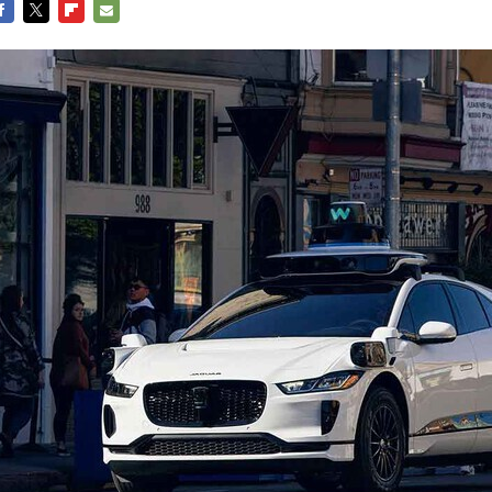
ACEBOOK
TWITTER
FLIPBOARD
E-
MAIL