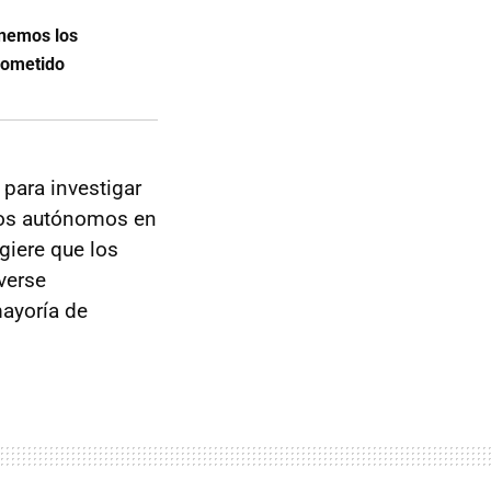
tenemos los
rometido
para investigar
ulos autónomos en
giere que los
verse
ayoría de