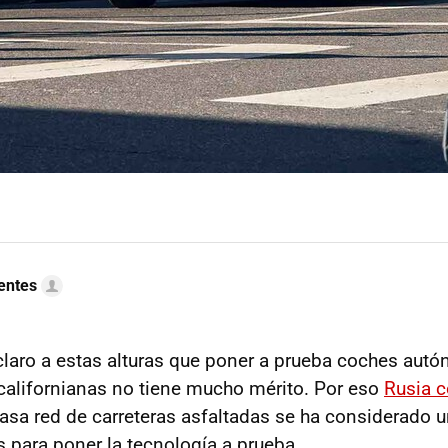
uentes
laro a estas alturas que poner a prueba coches aut
 californianas no tiene mucho mérito. Por eso
Rusia c
asa red de carreteras asfaltadas se ha considerado u
 para poner la tecnología a prueba.