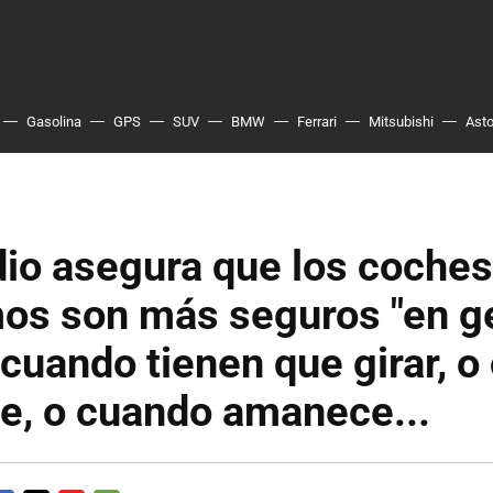
Gasolina
GPS
SUV
BMW
Ferrari
Mitsubishi
Asto
io asegura que los coches
os son más seguros "en ge
cuando tienen que girar, o
e, o cuando amanece...