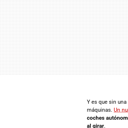
Y es que sin una
máquinas.
Un nu
coches autónomo
al girar
.