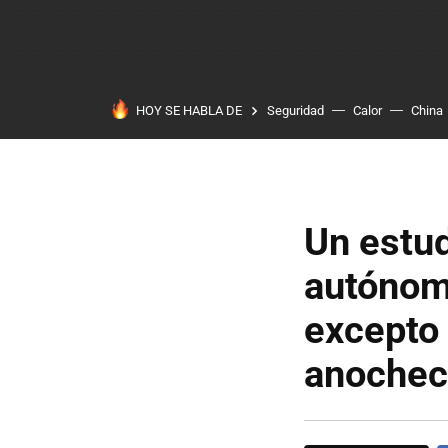
HOY SE HABLA DE
Seguridad
Calor
China
Un estud
autónom
excepto 
anochec