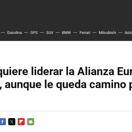
Gasolina
GPS
SUV
BMW
Ferrari
Mitsubishi
Asto
uiere liderar la Alianza E
, aunque le queda camino 
FACEBOOK
TWITTER
FLIPBOARD
E-