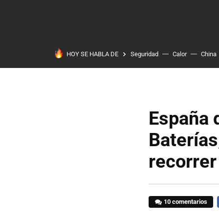
HOY SE HABLA DE
Seguridad
Calor
China
España q
Baterías
recorrer
10 comentarios