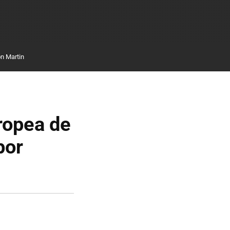
n Martin
uropea de
por