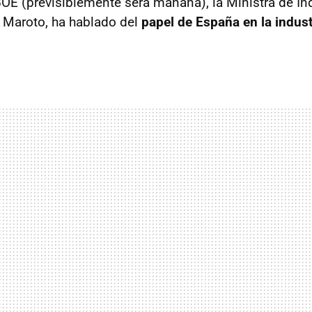
BOE (previsiblemente será mañana), la Ministra de In
 Maroto, ha hablado del
papel de España en la indust