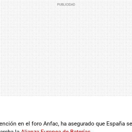
vención en el foro Anfac, ha asegurado que España se
archa la
Alianza Europea de Baterías
.