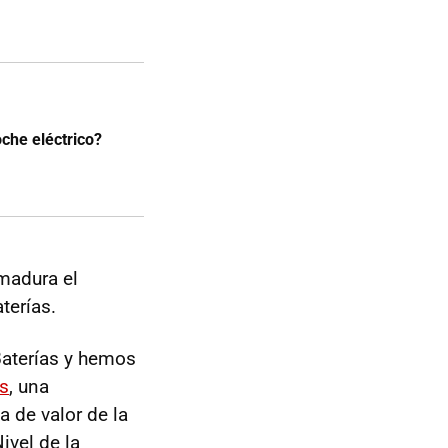
che eléctrico?
madura el
terías.
Baterías y hemos
s
, una
a de valor de la
ivel de la