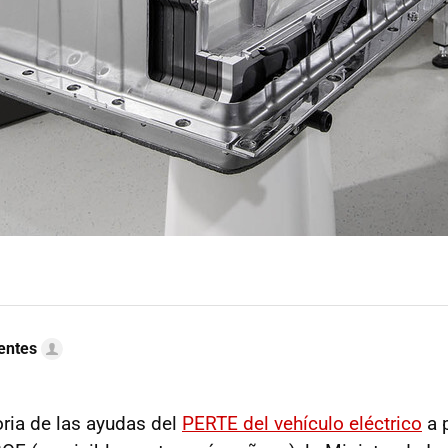
uentes
ria de las ayudas del
PERTE del vehículo eléctrico
a 