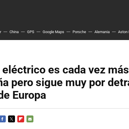
r
China
GPS
Google Maps
Porsche
Alemania
Aston 
 eléctrico es cada vez más
a pero sigue muy por detr
de Europa
FACEBOOK
TWITTER
FLIPBOARD
E-