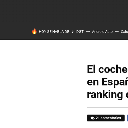
HOY SE HABLA DE
DGT
Android Auto
Calo
El coche
en Españ
ranking 
21 comentarios