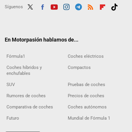
Síguenos
Twit
Fac
Yout
Inst
Tele
RSS
Flip
Tikt
ter
ebo
ube
agra
gra
boar
ok
ok
m
m
d
En Motorpasión hablamos de...
Fórmula1
Coches eléctricos
Coches híbridos y
Compactos
enchufables
SUV
Pruebas de coches
Rumores de coches
Precios de coches
Comparativa de coches
Coches autónomos
Futuro
Mundial de Fórmula 1