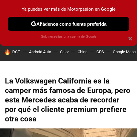
Ya puedes ver más de Motorpasion en Google
PRUEBAS
COCHES ELÉCTRICOS
OBSERVATORIO
F1
Añádenos como fuente preferida
Solo necesitas una cuenta de Google
×
HOY SE HABLA DE
DGT
Android Auto
Calor
China
GPS
Google Maps
La Volkswagen California es la
camper más famosa de Europa, pero
esta Mercedes acaba de recordar
por qué el cliente premium prefiere
otra cosa