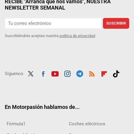
RECIBE "Arranca que nos vamos", NUESTRA
NEWSLETTER SEMANAL
SUSCRIBIR
Suscribiéndote aceptas nuestra
política de privacidad
Síguenos
Twit
Fac
Yout
Inst
Tele
RSS
Flip
Tikt
ter
ebo
ube
agra
gra
boar
ok
ok
m
m
d
En Motorpasión hablamos de...
Fórmula1
Coches eléctricos