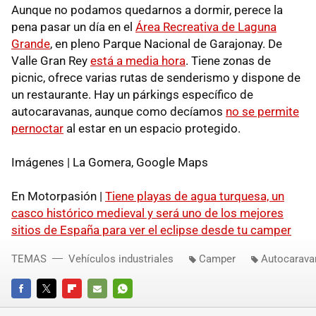
Aunque no podamos quedarnos a dormir, perece la
pena pasar un día en el
Área Recreativa de Laguna
Grande
, en pleno Parque Nacional de Garajonay. De
Valle Gran Rey
está a media hora
. Tiene zonas de
picnic, ofrece varias rutas de senderismo y dispone de
un restaurante. Hay un párkings específico de
autocaravanas, aunque como decíamos
no se permite
pernoctar
al estar en un espacio protegido.
Imágenes | La Gomera, Google Maps
En Motorpasión |
Tiene playas de agua turquesa, un
casco histórico medieval y será uno de los mejores
sitios de España para ver el eclipse desde tu camper
TEMAS
Vehículos industriales
Camper
Autocarava
FACEBOOK
TWITTER
FLIPBOARD
E-
WHATSAPP