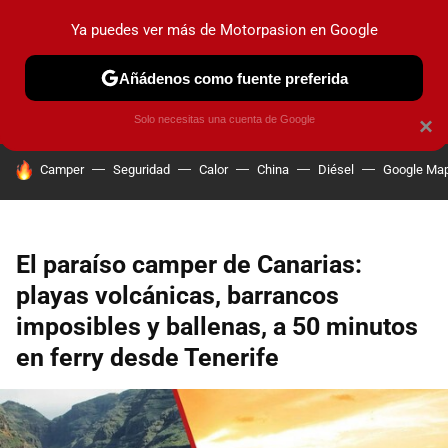
Ya puedes ver más de Motorpasion en Google
PRUEBAS
COCHES ELÉCTRICOS
OBSERVATORIO
F1
Añádenos como fuente preferida
Solo necesitas una cuenta de Google
×
HOY SE HABLA DE
Camper
Seguridad
Calor
China
Diésel
Google Ma
El paraíso camper de Canarias:
playas volcánicas, barrancos
imposibles y ballenas, a 50 minutos
en ferry desde Tenerife