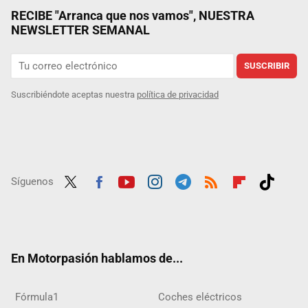
RECIBE "Arranca que nos vamos", NUESTRA
NEWSLETTER SEMANAL
SUSCRIBIR
Suscribiéndote aceptas nuestra
política de privacidad
Síguenos
Twit
Fac
Yout
Inst
Tele
RSS
Flip
Tikt
ter
ebo
ube
agra
gra
boar
ok
ok
m
m
d
En Motorpasión hablamos de...
Fórmula1
Coches eléctricos