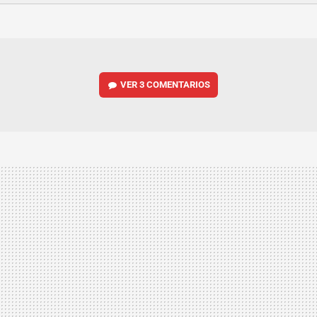
FACEBOOK
TWITTER
FLIPBOARD
E-
WHATSAPP
MAIL
VER
3 COMENTARIOS