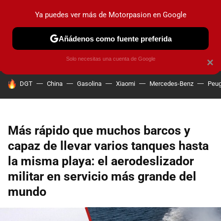
Ya puedes ver más de Motorpasion en Google
PRUEBAS
COCHES ELÉCTRICOS
OBSERVATORIO
F1
Añádenos como fuente preferida
Solo necesitas una cuenta de Google
×
HOY SE HABLA DE
DGT
China
Gasolina
Xiaomi
Mercedes-Benz
Peug
Más rápido que muchos barcos y
capaz de llevar varios tanques hasta
la misma playa: el aerodeslizador
militar en servicio más grande del
mundo