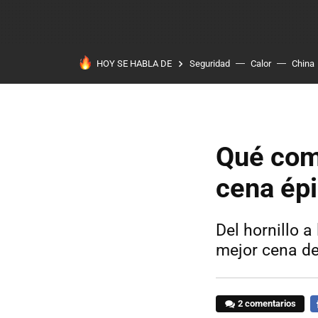
HOY SE HABLA DE
Seguridad
Calor
China
Qué com
cena épi
Del hornillo 
mejor cena de
2 comentarios