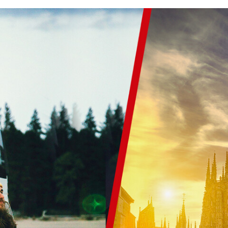
ACEBOOK
TWITTER
FLIPBOARD
E-
MAIL