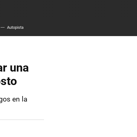
Autopista
ar una
osto
gos en la