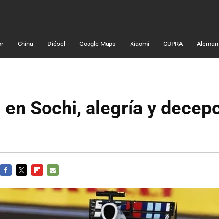
or
China
Diésel
Google Maps
Xiaomi
CUPRA
Aleman
 en Sochi, alegría y decepc
FACEBOOK
TWITTER
FLIPBOARD
E-
MAIL