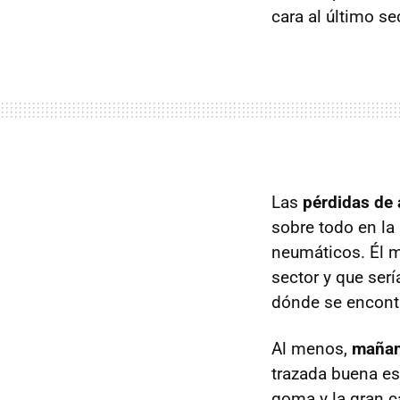
cara al último se
Las
pérdidas de
sobre todo en la
neumáticos. Él m
sector y que serí
dónde se encontr
Al menos,
mañana
trazada buena es
goma y la gran 