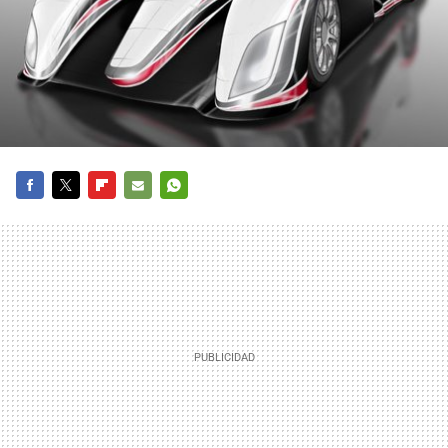
FACEBOOK
TWITTER
FLIPBOARD
E-
WHATSAPP
MAIL