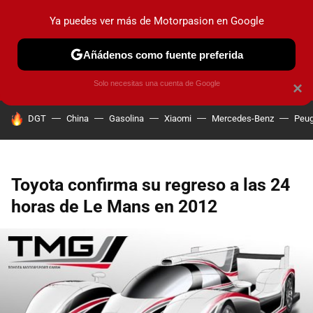
Ya puedes ver más de Motorpasion en Google
PRUEBAS
COCHES ELÉCTRICOS
OBSERVATORIO
F1
Añádenos como fuente preferida
Solo necesitas una cuenta de Google
×
HOY SE HABLA DE
DGT
China
Gasolina
Xiaomi
Mercedes-Benz
Peug
Toyota confirma su regreso a las 24
horas de Le Mans en 2012