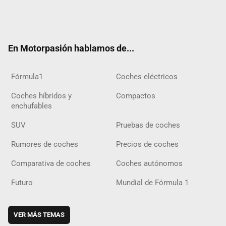
Twit
Fac
Yout
Inst
Tele
RSS
Flip
Tikt
ter
ebo
ube
agra
gra
boar
ok
ok
m
m
d
En Motorpasión hablamos de...
Fórmula1
Coches eléctricos
Coches híbridos y
Compactos
enchufables
SUV
Pruebas de coches
Rumores de coches
Precios de coches
Comparativa de coches
Coches autónomos
Futuro
Mundial de Fórmula 1
VER MÁS TEMAS