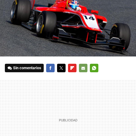
Sin comentarios
FACEBOOK
TWITTER
FLIPBOARD
E-
WHATSAPP
MAIL