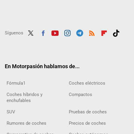
Síguenos
Twit
Fac
Yout
Inst
Tele
RSS
Flip
Tikt
ter
ebo
ube
agra
gra
boar
ok
ok
m
m
d
En Motorpasión hablamos de...
Fórmula1
Coches eléctricos
Coches híbridos y
Compactos
enchufables
SUV
Pruebas de coches
Rumores de coches
Precios de coches