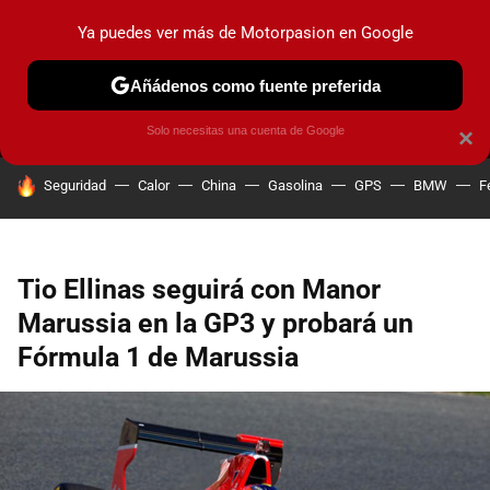
Ya puedes ver más de Motorpasion en Google
MENÚ
NUEVO
Añádenos como fuente preferida
PRUEBAS
COCHES ELÉCTRICOS
OBSERVATORIO
F1
Solo necesitas una cuenta de Google
×
HOY SE HABLA DE
Seguridad
Calor
China
Gasolina
GPS
BMW
F
Tio Ellinas seguirá con Manor
Marussia en la GP3 y probará un
Fórmula 1 de Marussia