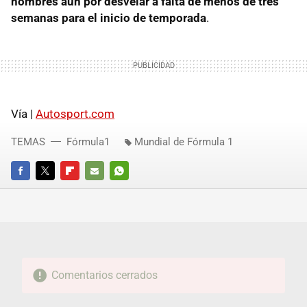
nombres aún por desvelar a falta de menos de tres
semanas para el inicio de temporada
.
Vía |
Autosport.com
TEMAS
Fórmula1
Mundial de Fórmula 1
FACEBOOK
TWITTER
FLIPBOARD
E-
WHATSAPP
MAIL
Comentarios cerrados