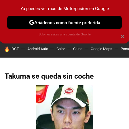
Ya puedes ver más de Motorpasion en Google
PRUEBAS
COCHES ELÉCTRICOS
OBSERVATORIO
F1
Añádenos como fuente preferida
Solo necesitas una cuenta de Google
×
HOY SE HABLA DE
DGT
Android Auto
Calor
China
Google Maps
Pors
Takuma se queda sin coche