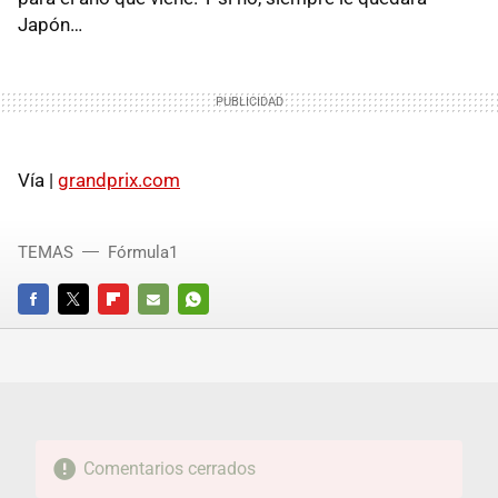
Japón…
Vía |
grandprix.com
TEMAS
Fórmula1
FACEBOOK
TWITTER
FLIPBOARD
E-
WHATSAPP
MAIL
Comentarios cerrados