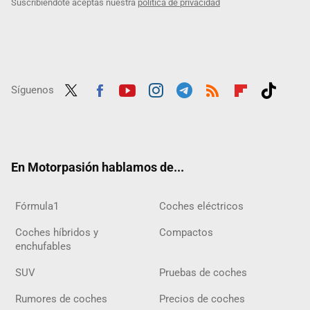
Suscribiéndote aceptas nuestra
política de privacidad
Síguenos
Twit
Fac
Yout
Inst
Tele
RSS
Flip
Tikt
ter
ebo
ube
agra
gra
boar
ok
ok
m
m
d
En Motorpasión hablamos de...
Fórmula1
Coches eléctricos
Coches híbridos y
Compactos
enchufables
SUV
Pruebas de coches
Rumores de coches
Precios de coches