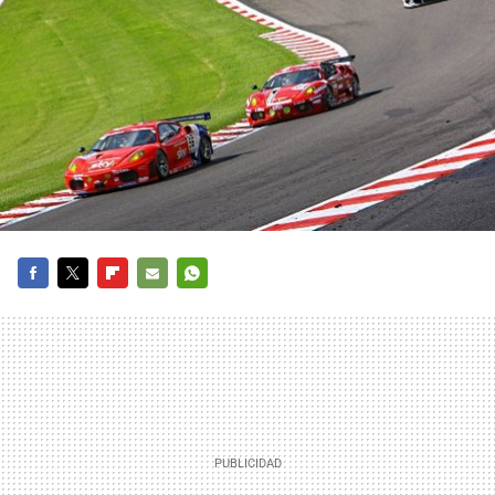
FACEBOOK
TWITTER
FLIPBOARD
E-
WHATSAPP
MAIL