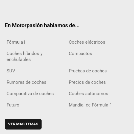
Twit
Fac
Yout
Inst
Tele
RSS
Flip
Tikt
ter
ebo
ube
agra
gra
boar
ok
ok
m
m
d
En Motorpasión hablamos de...
Fórmula1
Coches eléctricos
Coches híbridos y
Compactos
enchufables
SUV
Pruebas de coches
Rumores de coches
Precios de coches
Comparativa de coches
Coches autónomos
Futuro
Mundial de Fórmula 1
VER MÁS TEMAS