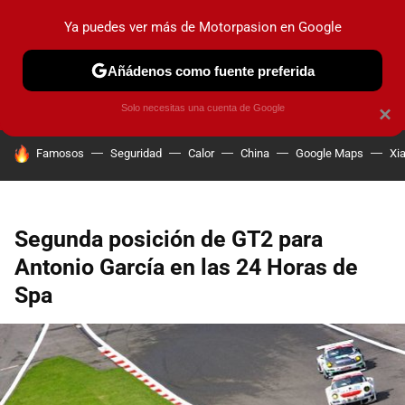
Ya puedes ver más de Motorpasion en Google
PRUEBAS
COCHES ELÉCTRICOS
OBSERVATORIO
F1
Añádenos como fuente preferida
Solo necesitas una cuenta de Google
×
HOY SE HABLA DE
Famosos
Seguridad
Calor
China
Google Maps
Xi
Segunda posición de GT2 para
Antonio García en las 24 Horas de
Spa