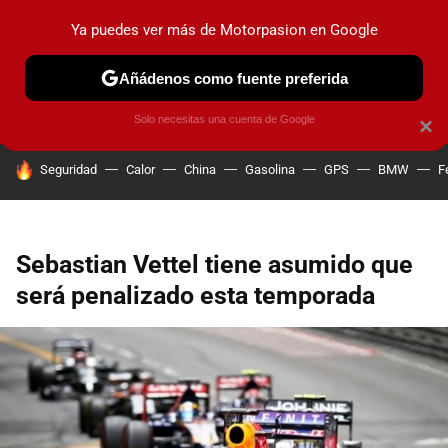
Ya puedes ver más de Motorpasion en Google
PRUEBAS
COCHES ELÉCTRICOS
OBSERVATORIO
F1
Añádenos como fuente preferida
Solo necesitas una cuenta de Google
×
HOY SE HABLA DE
Seguridad
Calor
China
Gasolina
GPS
BMW
F
Sebastian Vettel tiene asumido que
será penalizado esta temporada