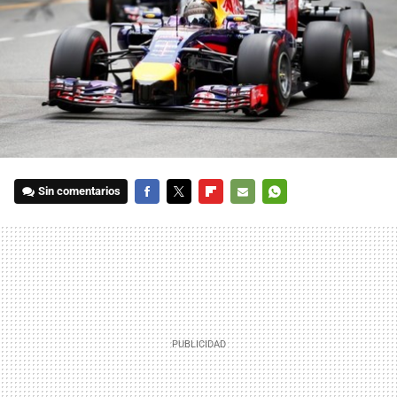
Sin comentarios
FACEBOOK
TWITTER
FLIPBOARD
E-
WHATSAPP
MAIL