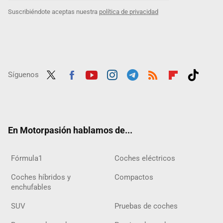
Suscribiéndote aceptas nuestra
política de privacidad
Síguenos
Twit
Fac
Yout
Inst
Tele
RSS
Flip
Tikt
ter
ebo
ube
agra
gra
boar
ok
ok
m
m
d
En Motorpasión hablamos de...
Fórmula1
Coches eléctricos
Coches híbridos y
Compactos
enchufables
SUV
Pruebas de coches