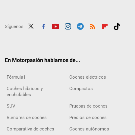
Síguenos
Twit
Fac
Yout
Inst
Tele
RSS
Flip
Tikt
ter
ebo
ube
agra
gra
boar
ok
ok
m
m
d
En Motorpasión hablamos de...
Fórmula1
Coches eléctricos
Coches híbridos y
Compactos
enchufables
SUV
Pruebas de coches
Rumores de coches
Precios de coches
Comparativa de coches
Coches autónomos