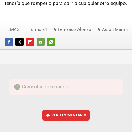
tendría que romperlo para salir a cualquier otro equipo.
TEMAS
Fórmula1
Fernando Alonso
Aston Martin
FACEBOOK
TWITTER
FLIPBOARD
E-
WHATSAPP
MAIL
Comentarios cerrados
VER
1 COMENTARIO