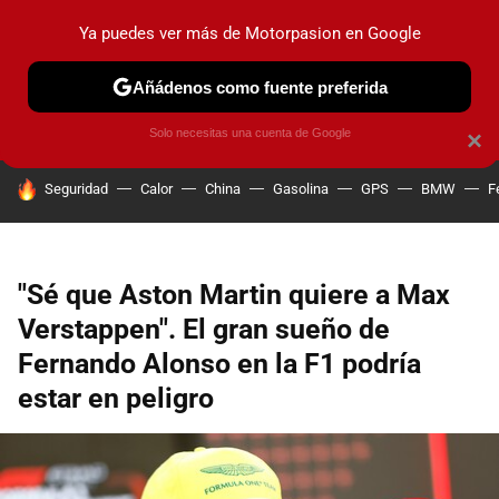
Ya puedes ver más de Motorpasion en Google
PRUEBAS
COCHES ELÉCTRICOS
OBSERVATORIO
F1
Añádenos como fuente preferida
Solo necesitas una cuenta de Google
×
HOY SE HABLA DE
Seguridad
Calor
China
Gasolina
GPS
BMW
F
"Sé que Aston Martin quiere a Max
Verstappen". El gran sueño de
Fernando Alonso en la F1 podría
estar en peligro