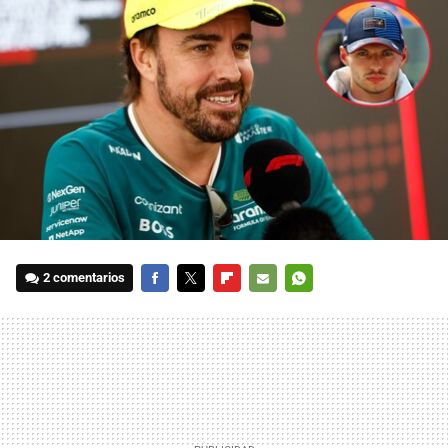
2 comentarios
FACEBOOK
TWITTER
FLIPBOARD
E-
WHATSAPP
MAIL