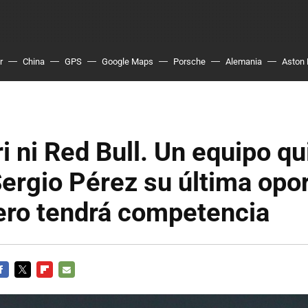
r
China
GPS
Google Maps
Porsche
Alemania
Aston 
ri ni Red Bull. Un equipo qu
Sergio Pérez su última opo
ero tendrá competencia
ACEBOOK
TWITTER
FLIPBOARD
E-
MAIL