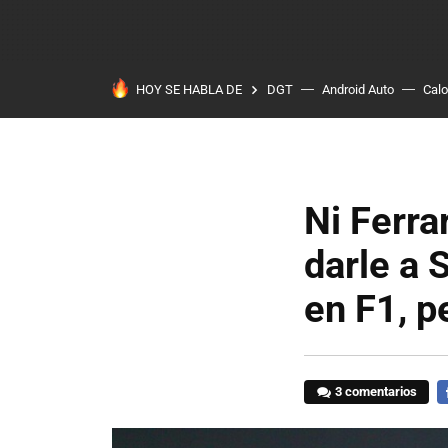
HOY SE HABLA DE
DGT
Android Auto
Calo
Ni Ferra
darle a 
en F1, p
3 comentarios
F