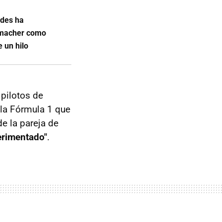
edes ha
humacher como
 un hilo
 pilotos de
 la Fórmula 1 que
e la pareja de
erimentado"
.