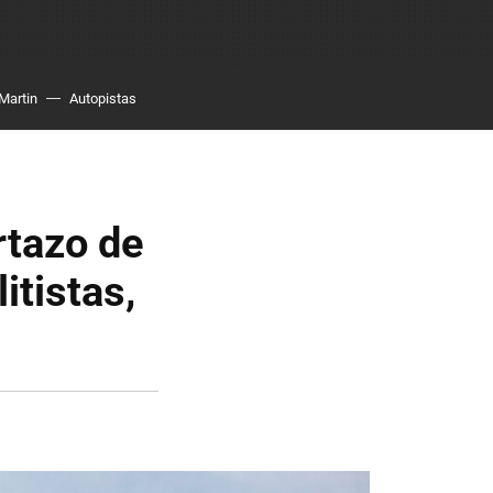
Martin
Autopistas
rtazo de
itistas,