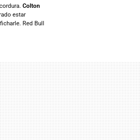
 cordura.
Colton
rado estar
icharle. Red Bull