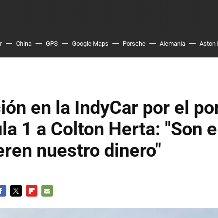
r
China
GPS
Google Maps
Porsche
Alemania
Aston 
ión en la IndyCar por el po
la 1 a Colton Herta: "Son el
eren nuestro dinero"
ACEBOOK
TWITTER
FLIPBOARD
E-
MAIL