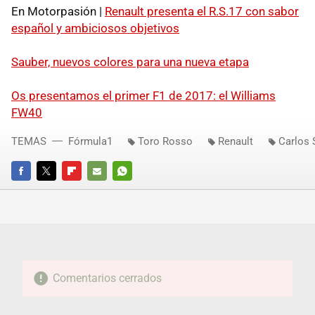
En Motorpasión |
Renault presenta el R.S.17 con sabor
español y ambiciosos objetivos
Sauber, nuevos colores para una nueva etapa
Os presentamos el primer F1 de 2017: el Williams
FW40
TEMAS
Fórmula1
Toro Rosso
Renault
Carlos 
FACEBOOK
TWITTER
FLIPBOARD
E-
WHATSAPP
MAIL
Comentarios cerrados