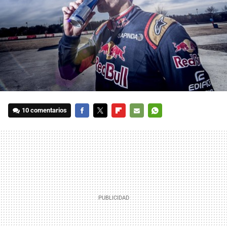
10 comentarios
FACEBOOK
TWITTER
FLIPBOARD
E-
WHATSAPP
MAIL