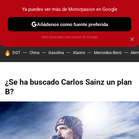
Ya puedes ver más de Motorpasion en Google
PRUEBAS
COCHES ELÉCTRICOS
OBSERVATORIO
F1
Añádenos como fuente preferida
Solo necesitas una cuenta de Google
×
HOY SE HABLA DE
DGT
China
Gasolina
Xiaomi
Mercedes-Benz
Alem
¿Se ha buscado Carlos Sainz un plan
B?