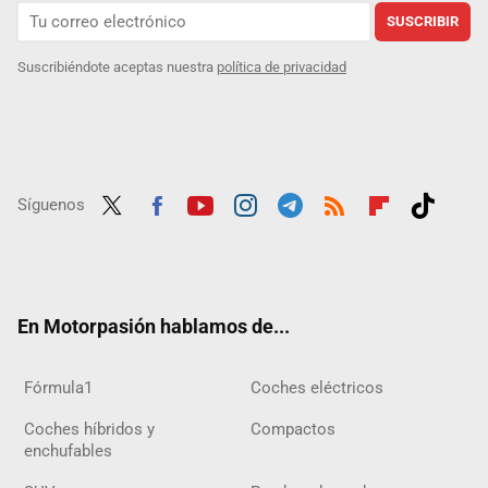
SUSCRIBIR
Suscribiéndote aceptas nuestra
política de privacidad
Síguenos
Twit
Fac
Yout
Inst
Tele
RSS
Flip
Tikt
ter
ebo
ube
agra
gra
boar
ok
ok
m
m
d
En Motorpasión hablamos de...
Fórmula1
Coches eléctricos
Coches híbridos y
Compactos
enchufables