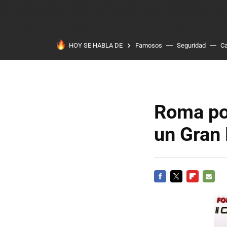
HOY SE HABLA DE
Famosos
Seguridad
Ca
Roma pod
un Gran
FACEBOOK
TWITTER
FLIPBOARD
E-
MAIL