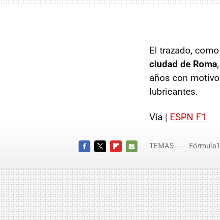
El trazado, como
ciudad de Roma
años con motivo 
lubricantes.
Vía |
ESPN F1
TEMAS
Fórmula1
FACEBOOK
TWITTER
FLIPBOARD
E-
MAIL