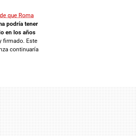
d de que Roma
a podría tener
io en los años
y firmado. Este
nza continuaría