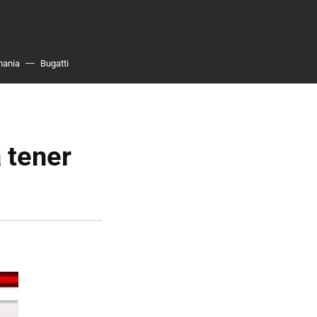
mania
Bugatti
 tener