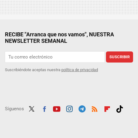
RECIBE "Arranca que nos vamos", NUESTRA
NEWSLETTER SEMANAL
SUSCRIBIR
Suscribiéndote aceptas nuestra
política de privacidad
Síguenos
Twit
Fac
Yout
Inst
Tele
RSS
Flip
Tikt
ter
ebo
ube
agra
gra
boar
ok
ok
m
m
d