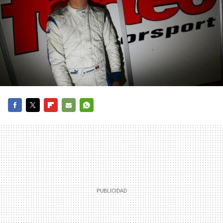
FACEBOOK
TWITTER
FLIPBOARD
E-
WHATSAPP
MAIL