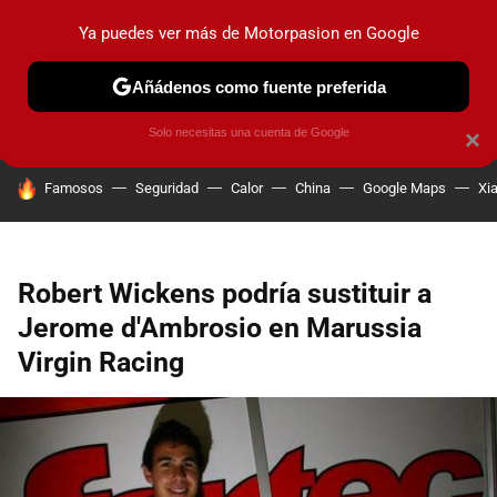
Ya puedes ver más de Motorpasion en Google
PRUEBAS
COCHES ELÉCTRICOS
OBSERVATORIO
F1
Añádenos como fuente preferida
Solo necesitas una cuenta de Google
×
HOY SE HABLA DE
Famosos
Seguridad
Calor
China
Google Maps
Xi
Robert Wickens podría sustituir a
Jerome d'Ambrosio en Marussia
Virgin Racing