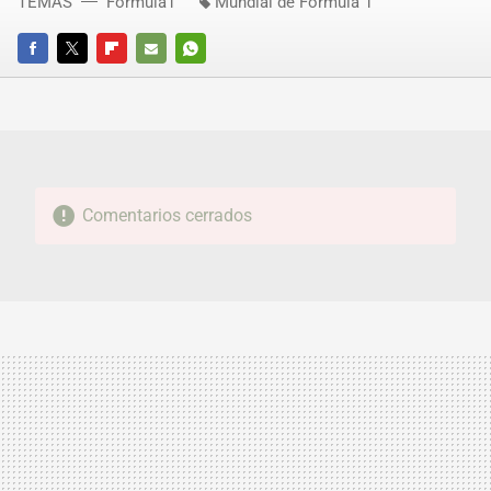
TEMAS
Fórmula1
Mundial de Fórmula 1
FACEBOOK
TWITTER
FLIPBOARD
E-
WHATSAPP
MAIL
Comentarios cerrados