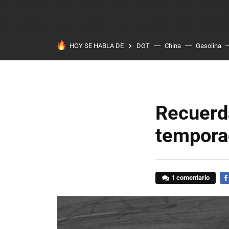
HOY SE HABLA DE
DGT
China
Gasolina
Recuerd
tempora
1 comentario
FA