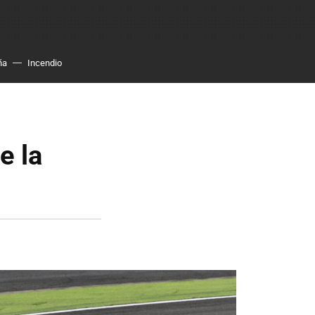
ña
Incendio
e la