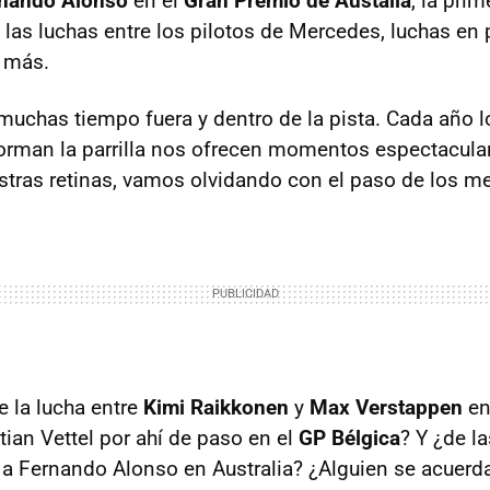
nando Alonso
en el
Gran Premio de Austalia
, la prim
, las luchas entre los pilotos de Mercedes, luchas en
 más.
uchas tiempo fuera y dentro de la pista. Cada año l
orman la parrilla nos ofrecen momentos espectacul
tras retinas, vamos olvidando con el paso de los m
e la lucha entre
Kimi Raikkonen
y
Max Verstappen
en
tian Vettel por ahí de paso en el
GP Bélgica
? Y ¿de la
o a Fernando Alonso en Australia? ¿Alguien se acuerd