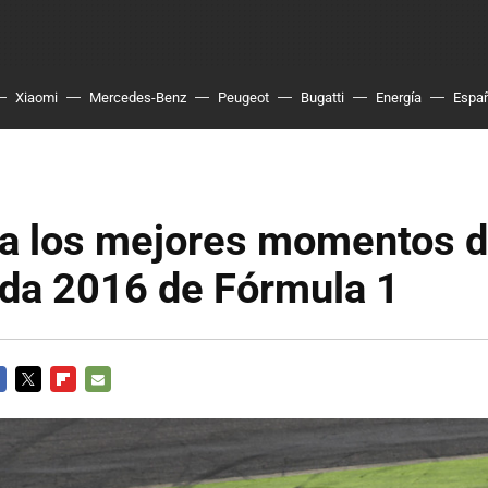
Xiaomi
Mercedes-Benz
Peugeot
Bugatti
Energía
Espa
a los mejores momentos d
da 2016 de Fórmula 1
CEBOOK
TWITTER
FLIPBOARD
E-
MAIL