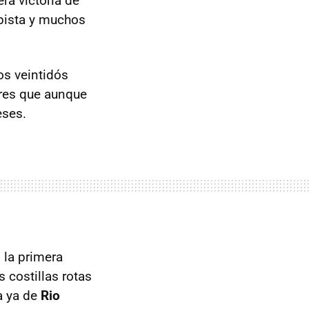
era victoria de
 pista y muchos
os veintidós
ares que aunque
eses.
 la primera
s costillas rotas
a ya de
Rio