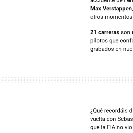
accidente de
Fer
Max Verstappen
otros momentos
21 carreras
son m
pilotos que conf
grabados en nues
¿Qué recordáis d
vuelta con Sebas
que la FIA no vi