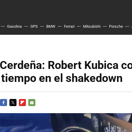
Gasolina
GPS
BMW
Ferrari
Mitsubishi
Porsche
 Cerdeña: Robert Kubica c
r tiempo en el shakedown
FACEBOOK
TWITTER
FLIPBOARD
E-
MAIL