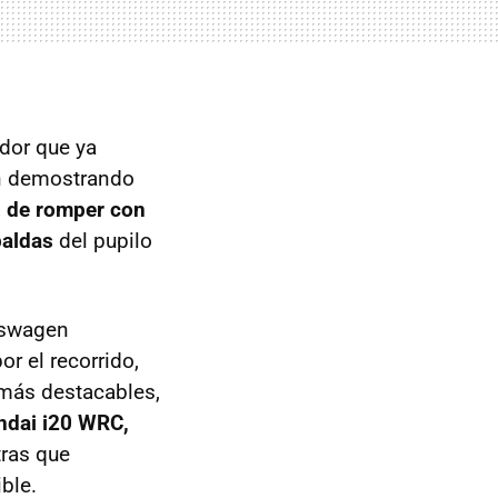
dor que ya
ón demostrando
z de romper con
paldas
del pupilo
kswagen
or el recorrido,
 más destacables,
undai i20 WRC,
ras que
ble.