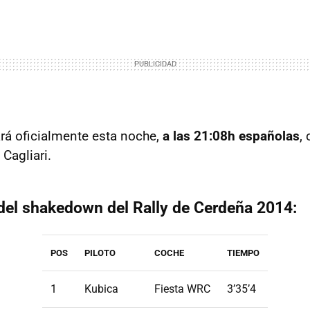
rá oficialmente esta noche,
a las 21:08h españolas
,
Cagliari.
 del shakedown del Rally de Cerdeña 2014:
POS
PILOTO
COCHE
TIEMPO
1
Kubica
Fiesta WRC
3’35’4