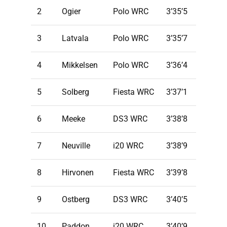
2
Ogier
Polo WRC
3’35’5
3
Latvala
Polo WRC
3’35’7
4
Mikkelsen
Polo WRC
3’36’4
5
Solberg
Fiesta WRC
3’37’1
6
Meeke
DS3 WRC
3’38’8
7
Neuville
i20 WRC
3’38’9
8
Hirvonen
Fiesta WRC
3’39’8
9
Ostberg
DS3 WRC
3’40’5
10
Paddon
i20 WRC
3’40’9