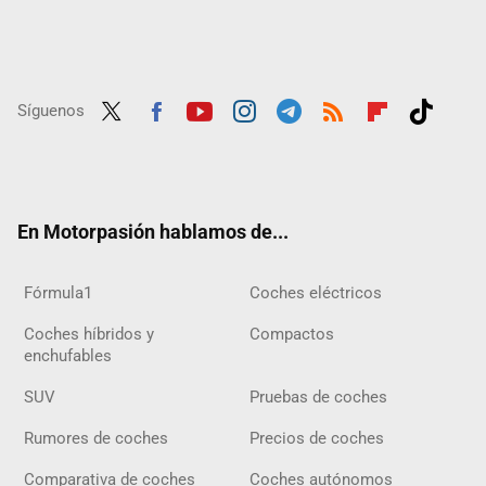
Síguenos
Twit
Fac
Yout
Inst
Tele
RSS
Flip
Tikt
ter
ebo
ube
agra
gra
boar
ok
ok
m
m
d
En Motorpasión hablamos de...
Fórmula1
Coches eléctricos
Coches híbridos y
Compactos
enchufables
SUV
Pruebas de coches
Rumores de coches
Precios de coches
Comparativa de coches
Coches autónomos