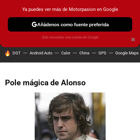
Ya puedes ver más de Motorpasion en Google
MENÚ
NUEVO
Añádenos como fuente preferida
PRUEBAS
COCHES ELÉCTRICOS
OBSERVATORIO
F1
Solo necesitas una cuenta de Google
×
HOY SE HABLA DE
DGT
Android Auto
Calor
China
GPS
Google Maps
Pole mágica de Alonso