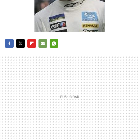
FACEBOOK
TWITTER
FLIPBOARD
E-
WHATSAPP
MAIL