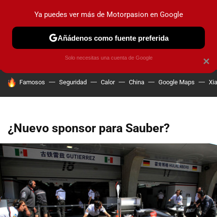
Ya puedes ver más de Motorpasion en Google
PRUEBAS
COCHES ELÉCTRICOS
OBSERVATORIO
F1
Añádenos como fuente preferida
Solo necesitas una cuenta de Google
×
HOY SE HABLA DE
Famosos
Seguridad
Calor
China
Google Maps
Xi
¿Nuevo sponsor para Sauber?