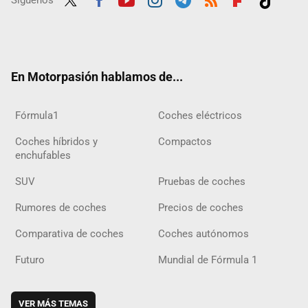
Síguenos
Twit
Fac
Yout
Inst
Tele
RSS
Flip
Tikt
ter
ebo
ube
agra
gra
boar
ok
ok
m
m
d
En Motorpasión hablamos de...
Fórmula1
Coches eléctricos
Coches híbridos y
Compactos
enchufables
SUV
Pruebas de coches
Rumores de coches
Precios de coches
Comparativa de coches
Coches autónomos
Futuro
Mundial de Fórmula 1
VER MÁS TEMAS