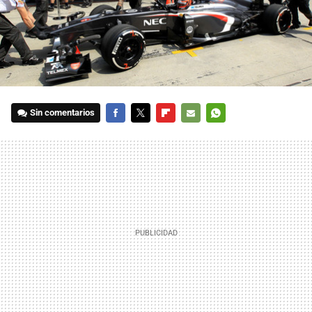
Sin comentarios
FACEBOOK
TWITTER
FLIPBOARD
E-
WHATSAPP
MAIL