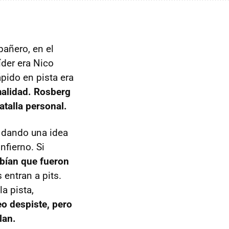
pañero, en el
íder era Nico
ápido en pista era
malidad. Rosberg
talla personal.
 dando una idea
nfierno. Si
abían que fueron
 entran a pits.
a pista,
eo despiste, pero
lan.