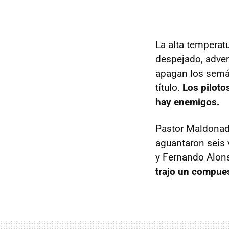
La alta temperatu
despejado, adver
apagan los semáf
título.
Los pilot
hay enemigos.
Pastor Maldonado
aguantaron seis
y Fernando Alon
trajo un compues