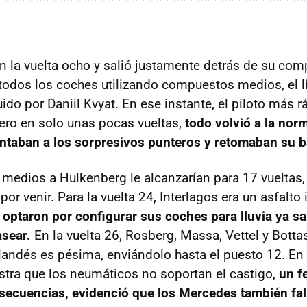
n la vuelta ocho y salió justamente detrás de su com
 todos los coches utilizando compuestos medios, el l
do por Daniil Kvyat. En ese instante, el piloto más r
Pero en solo unas pocas vueltas,
todo volvió a la nor
ntaban a los sorpresivos punteros y retomaban su ba
edios a Hulkenberg le alcanzarían para 17 vueltas,
or venir. Para la vuelta 24, Interlagos era un asfalto i
optaron por configurar sus coches para lluvia ya s
asear.
En la vuelta 26, Rosberg, Massa, Vettel y Bottas
landés es pésima, enviándolo hasta el puesto 12. En l
tra que los neumáticos no soportan el castigo,
un f
secuencias, evidenció que los Mercedes también fal