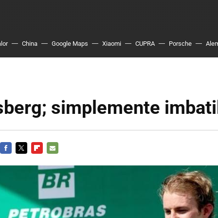
lor
China
Google Maps
Xiaomi
CUPRA
Porsche
Ale
sberg; simplemente imbati
FACEBOOK
TWITTER
FLIPBOARD
E-
MAIL