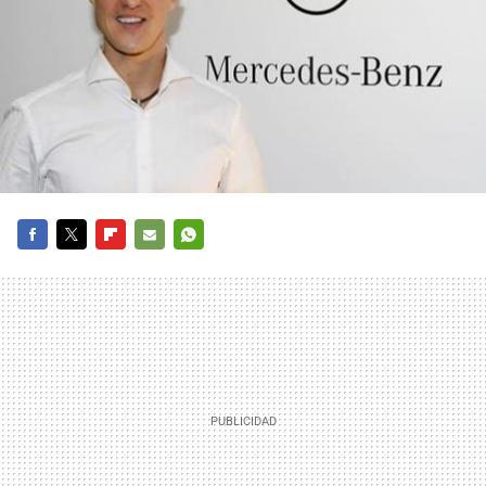
FACEBOOK
TWITTER
FLIPBOARD
E-
WHATSAPP
MAIL