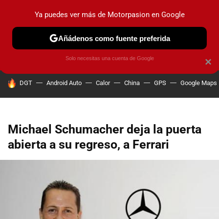
Ya puedes ver más de Motorpasion en Google
PRUEBAS
COCHES ELÉCTRICOS
OBSERVATORIO
F1
Añádenos como fuente preferida
Solo necesitas una cuenta de Google
×
HOY SE HABLA DE
DGT
Android Auto
Calor
China
GPS
Google Maps
Michael Schumacher deja la puerta
abierta a su regreso, a Ferrari