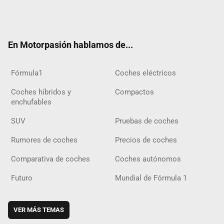
Twit
Fac
Yout
Inst
Tele
RSS
Flip
Tikt
ter
ebo
ube
agra
gra
boar
ok
ok
m
m
d
En Motorpasión hablamos de...
Fórmula1
Coches eléctricos
Coches híbridos y
Compactos
enchufables
SUV
Pruebas de coches
Rumores de coches
Precios de coches
Comparativa de coches
Coches autónomos
Futuro
Mundial de Fórmula 1
VER MÁS TEMAS