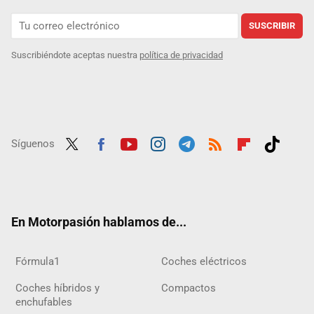
SUSCRIBIR
Suscribiéndote aceptas nuestra
política de privacidad
Síguenos
Twit
Fac
Yout
Inst
Tele
RSS
Flip
Tikt
ter
ebo
ube
agra
gra
boar
ok
ok
m
m
d
En Motorpasión hablamos de...
Fórmula1
Coches eléctricos
Coches híbridos y
Compactos
enchufables