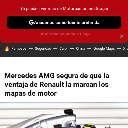
Ya puedes ver más de Motorpasion en Google
MENÚ
NUEVO
Añádenos como fuente preferida
PRUEBAS
COCHES ELÉCTRICOS
OBSERVATORIO
F1
Solo necesitas una cuenta de Google
×
HOY SE HABLA DE
Famosos
Seguridad
Calor
China
Google Maps
Xi
Mercedes AMG segura de que la
ventaja de Renault la marcan los
mapas de motor