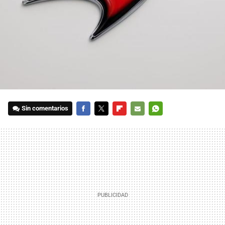
Sin comentarios
FACEBOOK
TWITTER
FLIPBOARD
E-
WHATSAPP
MAIL