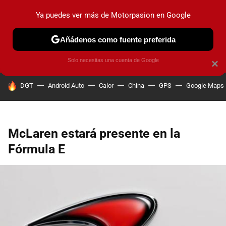
Ya puedes ver más de Motorpasion en Google
PRUEBAS
COCHES ELÉCTRICOS
OBSERVATORIO
F1
Añádenos como fuente preferida
Solo necesitas una cuenta de Google
×
HOY SE HABLA DE
DGT
Android Auto
Calor
China
GPS
Google Maps
McLaren estará presente en la
Fórmula E