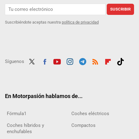
SUSCRIBIR
Suscribiéndote aceptas nuestra
política de privacidad
Síguenos
Twit
Fac
Yout
Inst
Tele
RSS
Flip
Tikt
ter
ebo
ube
agra
gra
boar
ok
ok
m
m
d
En Motorpasión hablamos de...
Fórmula1
Coches eléctricos
Coches híbridos y
Compactos
enchufables