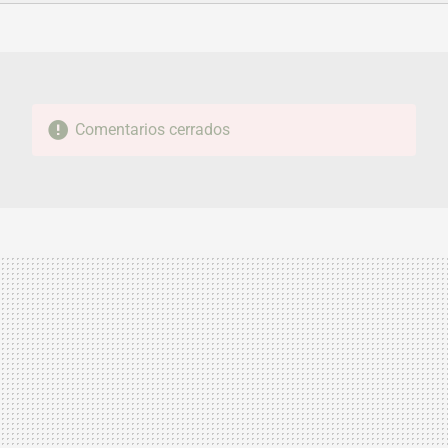
FACEBOOK
TWITTER
FLIPBOARD
E-
WHATSAPP
MAIL
Comentarios cerrados