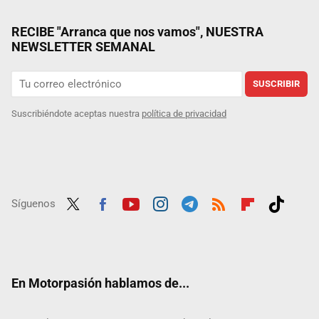
RECIBE "Arranca que nos vamos", NUESTRA
NEWSLETTER SEMANAL
SUSCRIBIR
Suscribiéndote aceptas nuestra
política de privacidad
Síguenos
Twit
Fac
Yout
Inst
Tele
RSS
Flip
Tikt
ter
ebo
ube
agra
gra
boar
ok
ok
m
m
d
En Motorpasión hablamos de...