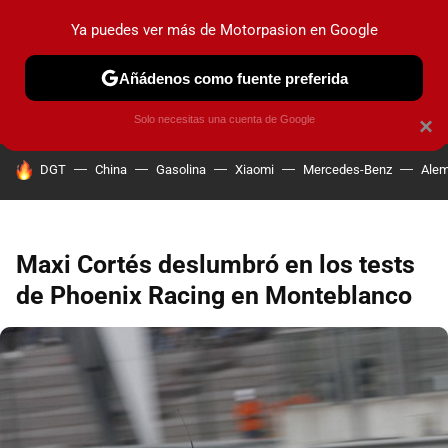
Ya puedes ver más de Motorpasion en Google
PRUEBAS
COCHES ELÉCTRICOS
OBSERVATORIO
F1
Añádenos como fuente preferida
Solo necesitas una cuenta de Google
×
HOY SE HABLA DE
DGT
China
Gasolina
Xiaomi
Mercedes-Benz
Alem
Maxi Cortés deslumbró en los tests
de Phoenix Racing en Monteblanco