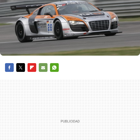
FACEBOOK
TWITTER
FLIPBOARD
E-
WHATSAPP
MAIL