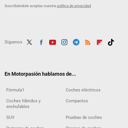
Suscribiéndote aceptas nuestra
política de privacidad
Síguenos
Twit
Fac
Yout
Inst
Tele
RSS
Flip
Tikt
ter
ebo
ube
agra
gra
boar
ok
ok
m
m
d
En Motorpasión hablamos de...
Fórmula1
Coches eléctricos
Coches híbridos y
Compactos
enchufables
SUV
Pruebas de coches