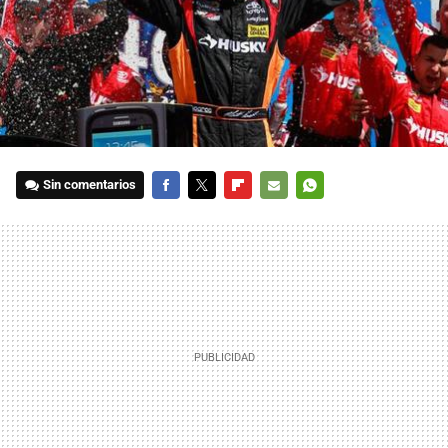
Sin comentarios
FACEBOOK
TWITTER
FLIPBOARD
E-
WHATSAPP
MAIL