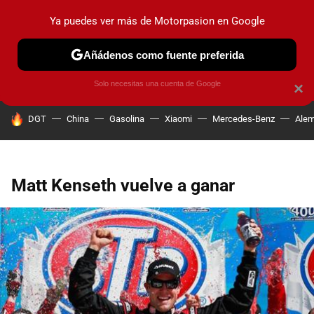
Ya puedes ver más de Motorpasion en Google
PRUEBAS
COCHES ELÉCTRICOS
OBSERVATORIO
F1
Añádenos como fuente preferida
Solo necesitas una cuenta de Google
×
HOY SE HABLA DE
DGT
China
Gasolina
Xiaomi
Mercedes-Benz
Alem
Matt Kenseth vuelve a ganar