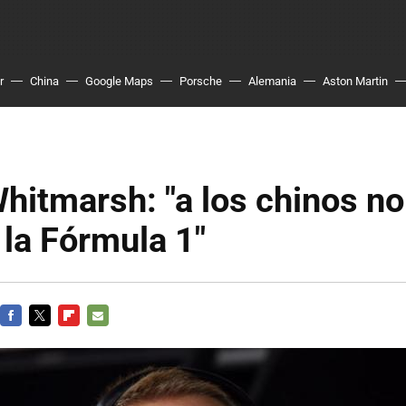
r
China
Google Maps
Porsche
Alemania
Aston Martin
hitmarsh: "a los chinos no
 la Fórmula 1"
FACEBOOK
TWITTER
FLIPBOARD
E-
MAIL