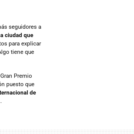
más seguidores a
na ciudad que
os para explicar
Algo tiene que
l Gran Premio
ión puesto que
ternacional de
.