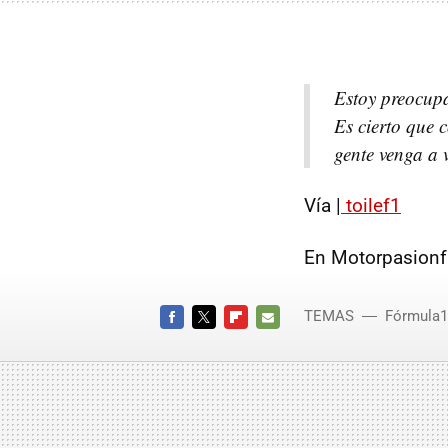
Estoy preocupa
Es cierto que 
gente venga a 
Vía |
toilef1
En Motorpasionf
TEMAS
Fórmula1
FACEBOOK
TWITTER
FLIPBOARD
E-
MAIL