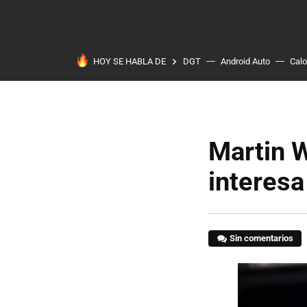
HOY SE HABLA DE
DGT
Android Auto
Calo
Martin W
interesa
Sin comentarios