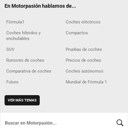
ok
m
m
d
En Motorpasión hablamos de...
Fórmula1
Coches eléctricos
Coches híbridos y
Compactos
enchufables
SUV
Pruebas de coches
Rumores de coches
Precios de coches
Comparativa de coches
Coches autónomos
Futuro
Mundial de Fórmula 1
VER MÁS TEMAS