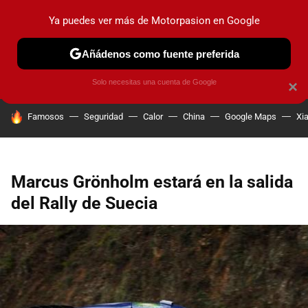
Ya puedes ver más de Motorpasion en Google
PRUEBAS
COCHES ELÉCTRICOS
OBSERVATORIO
F1
Añádenos como fuente preferida
Solo necesitas una cuenta de Google
×
HOY SE HABLA DE
Famosos
Seguridad
Calor
China
Google Maps
Xi
Marcus Grönholm estará en la salida
del Rally de Suecia