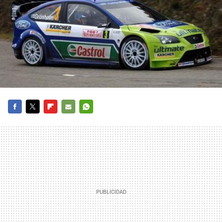
FACEBOOK
TWITTER
FLIPBOARD
E-
WHATSAPP
MAIL