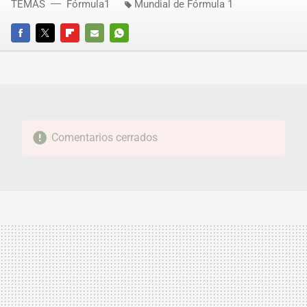
TEMAS
Fórmula1
Mundial de Fórmula 1
FACEBOOK
TWITTER
FLIPBOARD
E-
WHATSAPP
MAIL
Comentarios cerrados