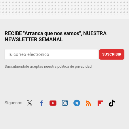
RECIBE "Arranca que nos vamos", NUESTRA
NEWSLETTER SEMANAL
SUSCRIBIR
Suscribiéndote aceptas nuestra
política de privacidad
Síguenos
Twit
Fac
Yout
Inst
Tele
RSS
Flip
Tikt
ter
ebo
ube
agra
gra
boar
ok