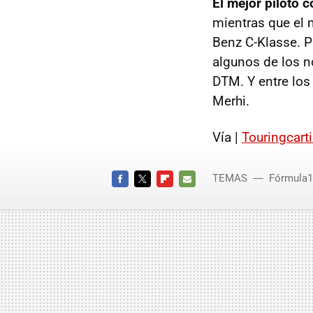
El mejor piloto 
mientras que el 
Benz C-Klasse. P
algunos de los n
DTM. Y entre los
Merhi.
Vía |
Touringcart
TEMAS
Fórmula1
FACEBOOK
TWITTER
FLIPBOARD
E-
MAIL