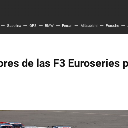
Gasolina
GPS
BMW
Ferrari
Mitsubishi
Porsche
res de las F3 Euroseries 