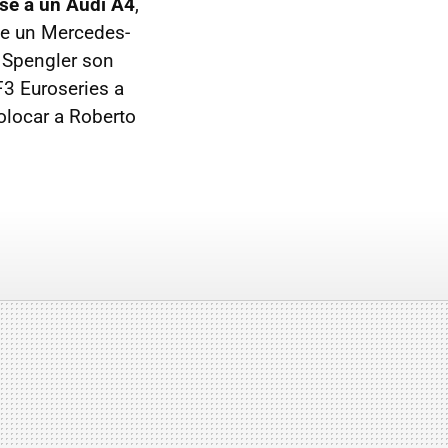
rse a un Audi A4
,
de un Mercedes-
 Spengler son
F3 Euroseries a
olocar a Roberto