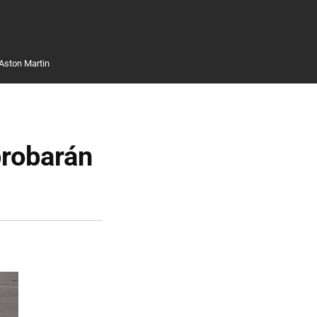
Aston Martin
probarán