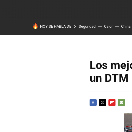
HOY SE HABLA DE
Seguridad
Calor
China
Los mejo
un DTM
FACEBOOK
TWITTER
FLIPBOARD
E-
MAIL