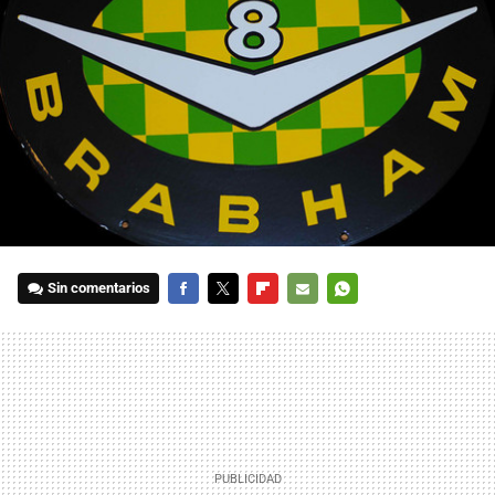
Sin comentarios
FACEBOOK
TWITTER
FLIPBOARD
E-
WHATSAPP
MAIL