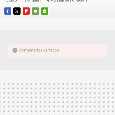
TEMAS
Fórmula1
Mundial de Fórmula 1
FACEBOOK
TWITTER
FLIPBOARD
E-
WHATSAPP
MAIL
Comentarios cerrados