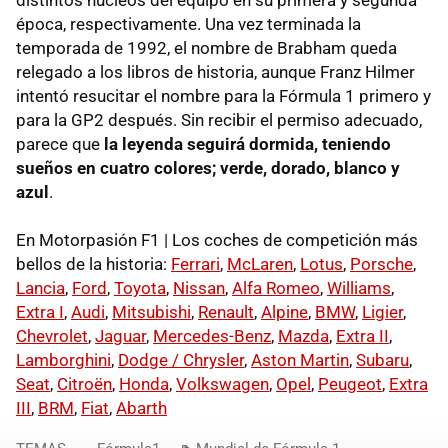
época, respectivamente. Una vez terminada la
temporada de 1992, el nombre de Brabham queda
relegado a los libros de historia, aunque Franz Hilmer
intentó resucitar el nombre para la Fórmula 1 primero y
para la GP2 después. Sin recibir el permiso adecuado,
parece que
la leyenda seguirá dormida, teniendo
sueños en cuatro colores; verde, dorado, blanco y
azul
.
En Motorpasión F1 | Los coches de competición más
bellos de la historia:
Ferrari
,
McLaren
,
Lotus
,
Porsche
,
Lancia
,
Ford
,
Toyota
,
Nissan
,
Alfa Romeo
,
Williams
,
Extra I
,
Audi
,
Mitsubishi
,
Renault
,
Alpine
,
BMW
,
Ligier
,
Chevrolet
,
Jaguar
,
Mercedes-Benz
,
Mazda
,
Extra II
,
Lamborghini
,
Dodge / Chrysler
,
Aston Martin
,
Subaru
,
Seat
,
Citroën
,
Honda
,
Volkswagen
,
Opel
,
Peugeot
,
Extra
III
,
BRM
,
Fiat
,
Abarth