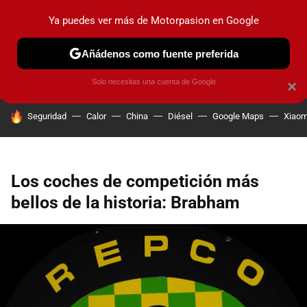
Ya puedes ver más de Motorpasion en Google
PRUEBAS
COCHES ELÉCTRICOS
OBSERVATORIO
F1
Añádenos como fuente preferida
Solo necesitas una cuenta de Google
×
HOY SE HABLA DE
Seguridad
Calor
China
Diésel
Google Maps
Xiaom
Los coches de competición más
bellos de la historia: Brabham