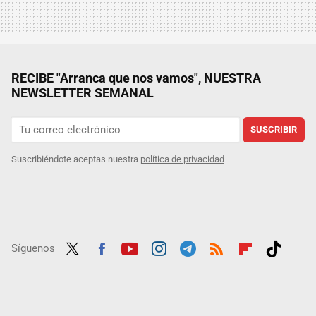
RECIBE "Arranca que nos vamos", NUESTRA
NEWSLETTER SEMANAL
SUSCRIBIR
Suscribiéndote aceptas nuestra
política de privacidad
Síguenos
Twit
Fac
Yout
Inst
Tele
RSS
Flip
Tikt
ter
ebo
ube
agra
gra
boar
ok
ok
m
m
d