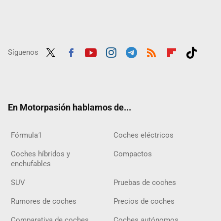
Síguenos
Twit
Fac
Yout
Inst
Tele
RSS
Flip
Tikt
ter
ebo
ube
agra
gra
boar
ok
ok
m
m
d
En Motorpasión hablamos de...
Fórmula1
Coches eléctricos
Coches híbridos y
Compactos
enchufables
SUV
Pruebas de coches
Rumores de coches
Precios de coches
Comparativa de coches
Coches autónomos