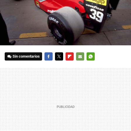
Sin comentarios
FACEBOOK
TWITTER
FLIPBOARD
E-
WHATSAPP
MAIL