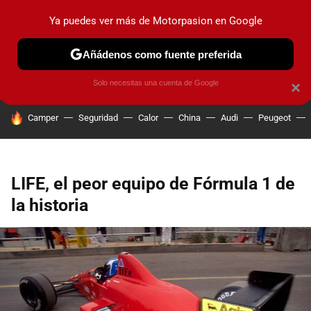
Ya puedes ver más de Motorpasion en Google
PRUEBAS
COCHES ELÉCTRICOS
OBSERVATORIO
F1
Añádenos como fuente preferida
Solo necesitas una cuenta de Google
×
HOY SE HABLA DE
Camper
Seguridad
Calor
China
Audi
Peugeot
LIFE, el peor equipo de Fórmula 1 de
la historia