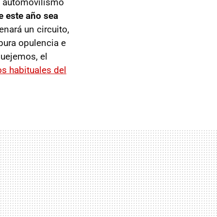
l automovilismo
de este año sea
enará un circuito,
pura opulencia e
quejemos, el
os habituales del