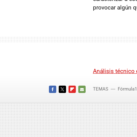
provocar algún q
Análisis técnico
TEMAS
Fórmula1
FACEBOOK
TWITTER
FLIPBOARD
E-
MAIL