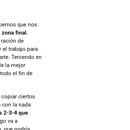
sabemos que nos
 zona final
.
 ración de
 el trabajo para
arte. Teniendo en
e la mejor
todo el fin de
 copiar ciertos
a con la nada
s 2-3-4 que
go va a
o, que podría