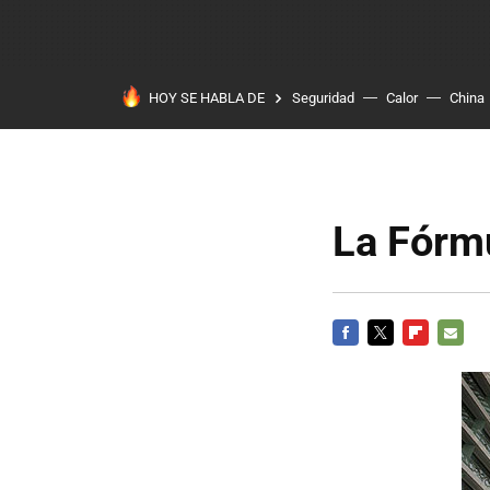
HOY SE HABLA DE
Seguridad
Calor
China
La Fórmu
FACEBOOK
TWITTER
FLIPBOARD
E-
MAIL