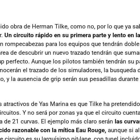
sido obra de Herman Tilke, como no, por lo que ya 
r.
Un circuito rápido en su primera parte y lento en la
n rompecabezas para los equipos que tendrán doble
tarea de descubrir un nuevo trazado tendrán que sumar
-up perfecto. Aunque los pilotos también tendrán su p
nocerán el trazado de los simuladores, la busqueda d
to, y la ausencia de grip serán sus pesadillas durante 
s atractivos de Yas Marina es que Tilke ha pretendido
ircuitos. Y no será por zonas ya que el circuito cuent
ra de 21 curvas. El ejemplo más claro serán
las curva
ido razonable con la mítica Eau Rouge,
aunque si al
te circuito es su larguísimo pit-lane, con tunel incluid