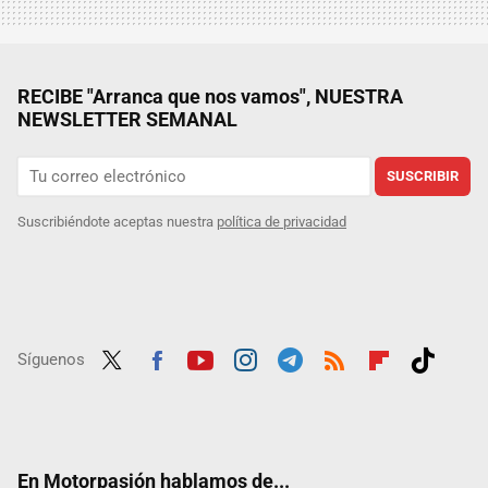
RECIBE "Arranca que nos vamos", NUESTRA
NEWSLETTER SEMANAL
SUSCRIBIR
Suscribiéndote aceptas nuestra
política de privacidad
Síguenos
Twit
Fac
Yout
Inst
Tele
RSS
Flip
Tikt
ter
ebo
ube
agra
gra
boar
ok
ok
m
m
d
En Motorpasión hablamos de...