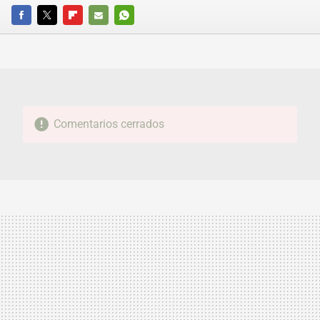
FACEBOOK
TWITTER
FLIPBOARD
E-
WHATSAPP
MAIL
Comentarios cerrados