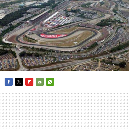
FACEBOOK
TWITTER
FLIPBOARD
E-
WHATSAPP
MAIL