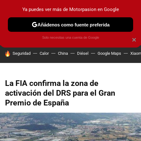
Ya puedes ver más de Motorpasion en Google
PRUEBAS
COCHES ELÉCTRICOS
OBSERVATORIO
F1
Añádenos como fuente preferida
Solo necesitas una cuenta de Google
×
HOY SE HABLA DE
Seguridad
Calor
China
Diésel
Google Maps
Xiaom
La FIA confirma la zona de
activación del DRS para el Gran
Premio de España