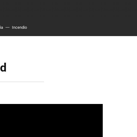
ña
Incendio
rd