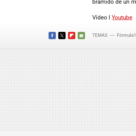
bramido de un m
Vídeo l
Youtube
TEMAS
Fórmula1
FACEBOOK
TWITTER
FLIPBOARD
E-
MAIL