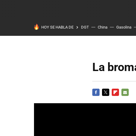
HOY SE HABLA DE
DGT
China
Gasolina
La broma
FACEBOOK
TWITTER
FLIPBOARD
E-
MAIL