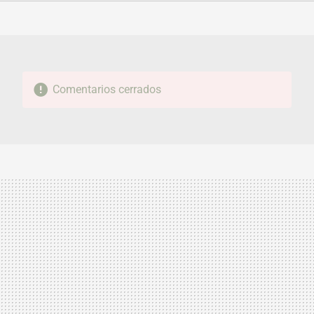
FACEBOOK
TWITTER
FLIPBOARD
E-
WHATSAPP
MAIL
Comentarios cerrados