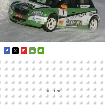
FACEBOOK
TWITTER
FLIPBOARD
E-
WHATSAPP
MAIL