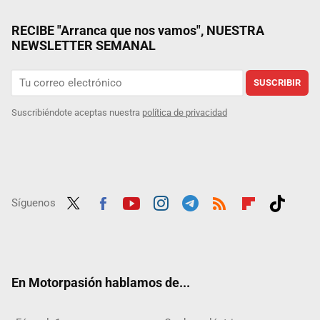
RECIBE "Arranca que nos vamos", NUESTRA
NEWSLETTER SEMANAL
SUSCRIBIR
Suscribiéndote aceptas nuestra
política de privacidad
Síguenos
Twit
Fac
Yout
Inst
Tele
RSS
Flip
Tikt
ter
ebo
ube
agra
gra
boar
ok
ok
m
m
d
En Motorpasión hablamos de...