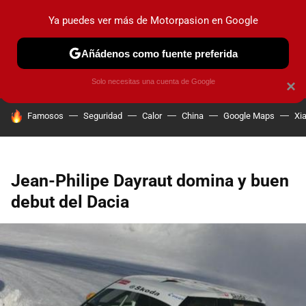
Ya puedes ver más de Motorpasion en Google
PRUEBAS
COCHES ELÉCTRICOS
OBSERVATORIO
F1
Añádenos como fuente preferida
Solo necesitas una cuenta de Google
×
HOY SE HABLA DE
Famosos
Seguridad
Calor
China
Google Maps
Xi
Jean-Philipe Dayraut domina y buen
debut del Dacia