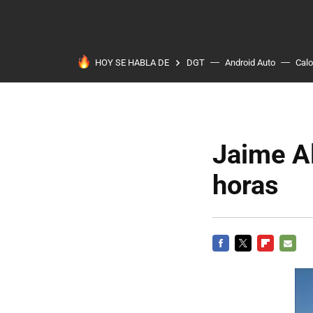
HOY SE HABLA DE
DGT
Android Auto
Calo
Jaime Al
horas
FACEBOOK
TWITTER
FLIPBOARD
E-
MAIL