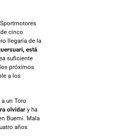
 Sportmotores
 de cinco
o llegaría de la
uersuari, está
ea suficiente
 dos próximos
le a los
 a un Toro
ra olvidar
y ha
en Buemi. Mala
cuatro años