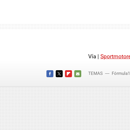
Vía |
Sportmotor
TEMAS
Fórmula1
FACEBOOK
TWITTER
FLIPBOARD
E-
MAIL