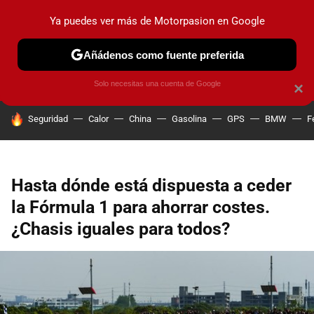
Ya puedes ver más de Motorpasion en Google
PRUEBAS
COCHES ELÉCTRICOS
OBSERVATORIO
F1
Añádenos como fuente preferida
Solo necesitas una cuenta de Google
×
HOY SE HABLA DE
Seguridad
Calor
China
Gasolina
GPS
BMW
F
Hasta dónde está dispuesta a ceder
la Fórmula 1 para ahorrar costes.
¿Chasis iguales para todos?