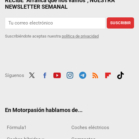
RECIBE "Arranca que nos vamos", NUESTRA
NEWSLETTER SEMANAL
SUSCRIBIR
Suscribiéndote aceptas nuestra
política de privacidad
Síguenos
Twit
Fac
Yout
Inst
Tele
RSS
Flip
Tikt
ter
ebo
ube
agra
gra
boar
ok
ok
m
m
d
En Motorpasión hablamos de...
Fórmula1
Coches eléctricos