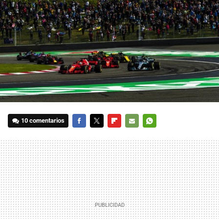
10 comentarios
FACEBOOK
TWITTER
FLIPBOARD
E-
WHATSAPP
MAIL