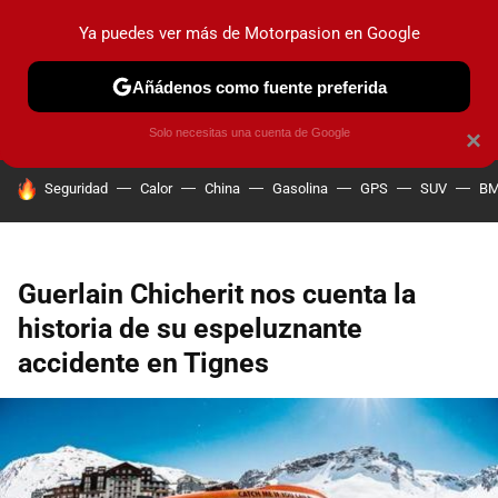
Ya puedes ver más de Motorpasion en Google
PRUEBAS
COCHES ELÉCTRICOS
OBSERVATORIO
F1
Añádenos como fuente preferida
Solo necesitas una cuenta de Google
×
HOY SE HABLA DE
Seguridad
Calor
China
Gasolina
GPS
SUV
B
Guerlain Chicherit nos cuenta la
historia de su espeluznante
accidente en Tignes