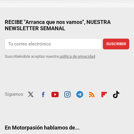
RECIBE "Arranca que nos vamos", NUESTRA
NEWSLETTER SEMANAL
SUSCRIBIR
Suscribiéndote aceptas nuestra
política de privacidad
Síguenos
Twit
Fac
Yout
Inst
Tele
RSS
Flip
Tikt
ter
ebo
ube
agra
gra
boar
ok
ok
m
m
d
En Motorpasión hablamos de...