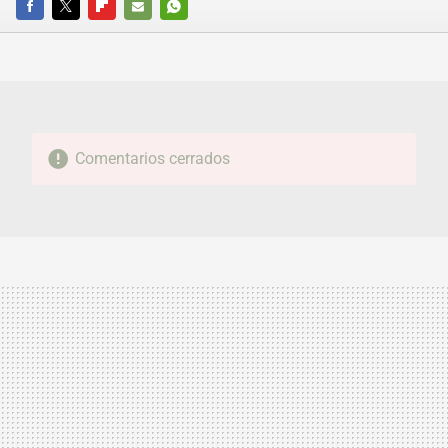
FACEBOOK
TWITTER
FLIPBOARD
E-
WHATSAPP
MAIL
Comentarios cerrados