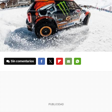
Sin comentarios
FACEBOOK
TWITTER
FLIPBOARD
E-
WHATSAPP
MAIL