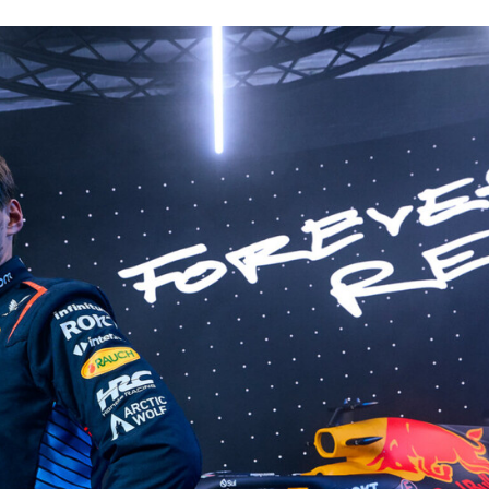
ACEBOOK
TWITTER
FLIPBOARD
E-
MAIL