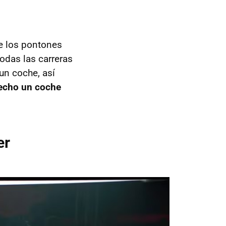
te los pontones
todas las carreras
un coche, así
hecho un coche
er