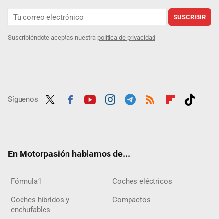
SUSCRIBIR
Suscribiéndote aceptas nuestra
política de privacidad
Síguenos
Twit
Fac
Yout
Inst
Tele
RSS
Flip
Tikt
ter
ebo
ube
agra
gra
boar
ok
ok
m
m
d
En Motorpasión hablamos de...
Fórmula1
Coches eléctricos
Coches híbridos y
Compactos
enchufables