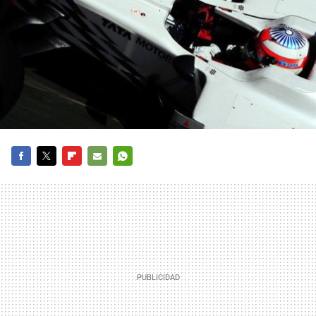
FACEBOOK
TWITTER
FLIPBOARD
E-
WHATSAPP
MAIL