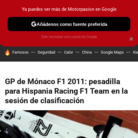
Ya puedes ver más de Motorpasion en Google
PRUEBAS
COCHES ELÉCTRICOS
OBSERVATORIO
F1
Añádenos como fuente preferida
Solo necesitas una cuenta de Google
×
HOY SE HABLA DE
Famosos
Seguridad
Calor
China
Google Maps
Xi
GP de Mónaco F1 2011: pesadilla
para Hispania Racing F1 Team en la
sesión de clasificación