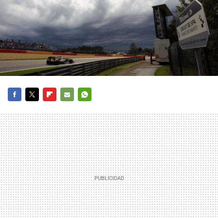
FACEBOOK
TWITTER
FLIPBOARD
E-
WHATSAPP
MAIL