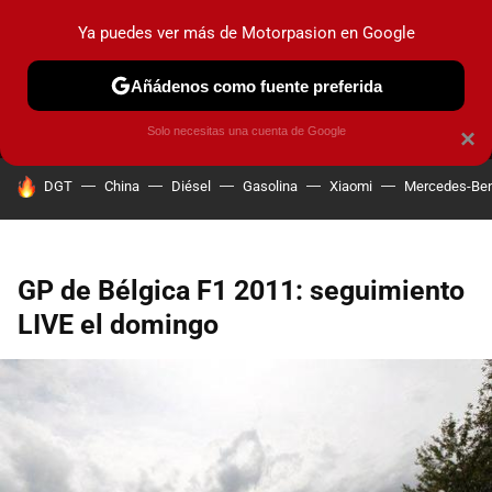
Ya puedes ver más de Motorpasion en Google
MENÚ
NUEVO
Añádenos como fuente preferida
PRUEBAS
COCHES ELÉCTRICOS
OBSERVATORIO
F1
Solo necesitas una cuenta de Google
×
HOY SE HABLA DE
DGT
China
Diésel
Gasolina
Xiaomi
Mercedes-Be
GP de Bélgica F1 2011: seguimiento
LIVE el domingo