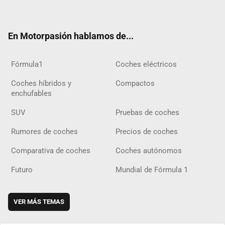
ter
ebo
ube
agra
gra
boar
ok
ok
m
m
d
En Motorpasión hablamos de...
Fórmula1
Coches eléctricos
Coches híbridos y
Compactos
enchufables
SUV
Pruebas de coches
Rumores de coches
Precios de coches
Comparativa de coches
Coches autónomos
Futuro
Mundial de Fórmula 1
VER MÁS TEMAS