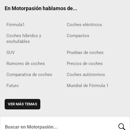
ok
m
m
d
En Motorpasión hablamos de...
Fórmula1
Coches eléctricos
Coches híbridos y
Compactos
enchufables
SUV
Pruebas de coches
Rumores de coches
Precios de coches
Comparativa de coches
Coches autónomos
Futuro
Mundial de Fórmula 1
VER MÁS TEMAS