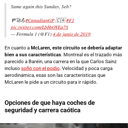
Same again this Sunday, Seb?
🚥🚀💪
#CanadianGP
🇨🇦
#F1
pic.twitter.com/LbHtOYEa7S
— Formula 1 (@F1)
4 de junio de 2019
En cuanto a
McLaren, este circuito se debería adaptar
bien a sus características
. Montreal es el trazado más
parecido a Baréin, una carrera en la que Carlos Sainz
incluso
soñó con el podio
. Velocidad y poca carga
aerodinámica, esas son las características que
McLaren le pide a un circuito para ir rápido.
Opciones de que haya coches de
seguridad y carrera caótica