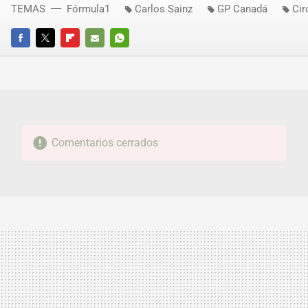
TEMAS
Fórmula1
Carlos Sainz
GP Canadá
Cir
FACEBOOK
TWITTER
FLIPBOARD
E-
WHATSAPP
MAIL
Comentarios cerrados