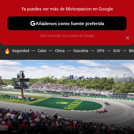
Ya puedes ver más de Motorpasion en Google
PRUEBAS
COCHES ELÉCTRICOS
OBSERVATORIO
F1
Añádenos como fuente preferida
Solo necesitas una cuenta de Google
×
HOY SE HABLA DE
Seguridad
Calor
China
Gasolina
GPS
SUV
B