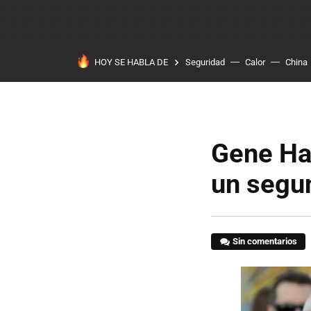
HOY SE HABLA DE
Seguridad
Calor
China
Gene Haa
un segun
Sin comentarios