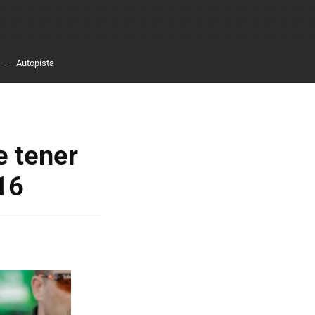
Autopista
e tener
16