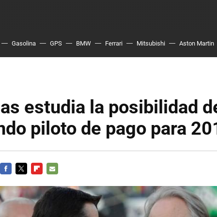
Gasolina
GPS
BMW
Ferrari
Mitsubishi
Aston Martin
s estudia la posibilidad d
do piloto de pago para 20
FACEBOOK
TWITTER
FLIPBOARD
E-
MAIL