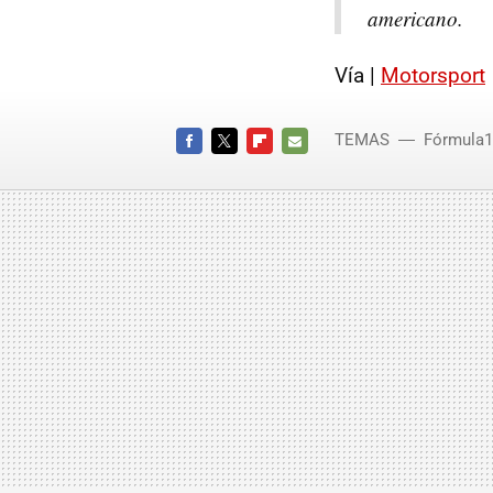
americano.
Vía |
Motorsport
TEMAS
Fórmula1
FACEBOOK
TWITTER
FLIPBOARD
E-
MAIL