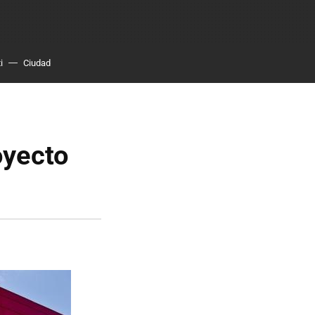
i
Ciudad
oyecto