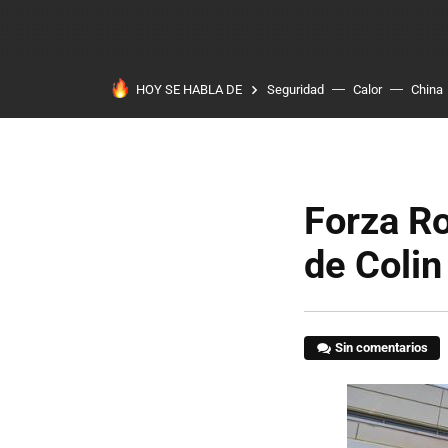
HOY SE HABLA DE
Seguridad
Calor
China
Forza R
de Colin
Sin comentarios