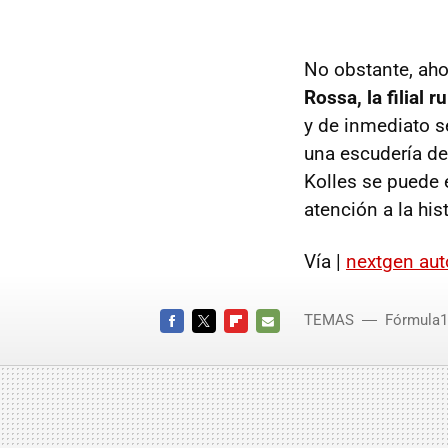
No obstante, aho
Rossa, la filial 
y de inmediato se
una escudería de
Kolles se puede 
atención a la his
Vía |
nextgen aut
TEMAS
Fórmula1
FACEBOOK
TWITTER
FLIPBOARD
E-
MAIL