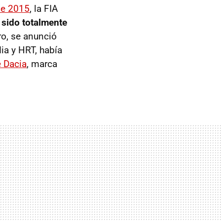
 de 2015
, la FIA
 sido totalmente
ro, se anunció
dia y HRT, había
 Dacia
, marca