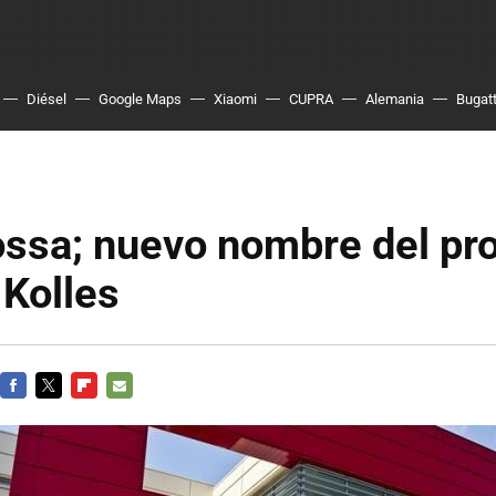
Diésel
Google Maps
Xiaomi
CUPRA
Alemania
Bugatt
ossa; nuevo nombre del pr
 Kolles
FACEBOOK
TWITTER
FLIPBOARD
E-
MAIL